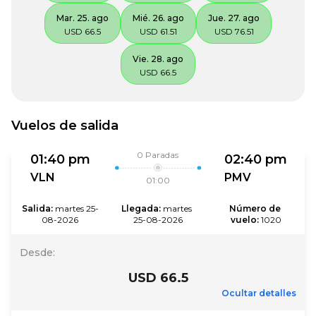
Mar. 25. ago
Mié. 26. ago
Jue. 27. ago
USD 66.5
USD 61.51
USD 76.51
Vie. 28. ago
USD 66.5
Vuelos de salida
0
Paradas
01:40 pm
02:40 pm
VLN
PMV
01:00
Salida
:
martes 25-
Llegada
:
martes 
Número de 
08-2026
25-08-2026
vuelo
:
1020
Desde
:
USD 66.5
Ocultar detalles