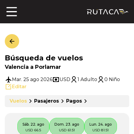
ros
Búsqueda de vuelos
jero
Valencia a Porlamar
Mar. 25 ago 2026
USD
1 Adulto
0 Niño
Editar
n
Vuelos
Pasajeros
Pagos
Sáb. 22. ago
Dom. 23. ago
Lun. 24. ago
USD 66.5
USD 61.51
USD 81.51