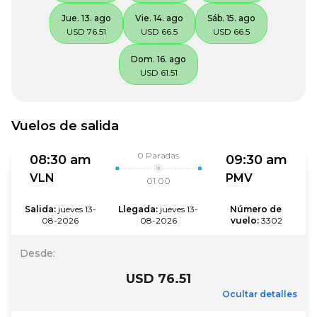
Jue. 13. ago
Vie. 14. ago
Sáb. 15. ago
USD 76.51
USD 66.5
USD 66.5
Dom. 16. ago
USD 61.51
Vuelos de salida
0
Paradas
08:30 am
09:30 am
VLN
PMV
01:00
Salida
:
jueves 13-
Llegada
:
jueves 13-
Número de 
08-2026
08-2026
vuelo
:
3302
Desde
:
USD 76.51
Ocultar detalles