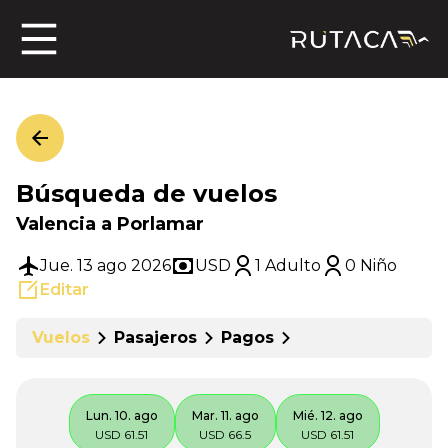
ros
Búsqueda de vuelos
jero
Valencia a Porlamar
Jue. 13 ago 2026
USD
1 Adulto
0 Niño
Editar
n
Vuelos
Pasajeros
Pagos
Lun. 10. ago
Mar. 11. ago
Mié. 12. ago
USD 61.51
USD 66.5
USD 61.51