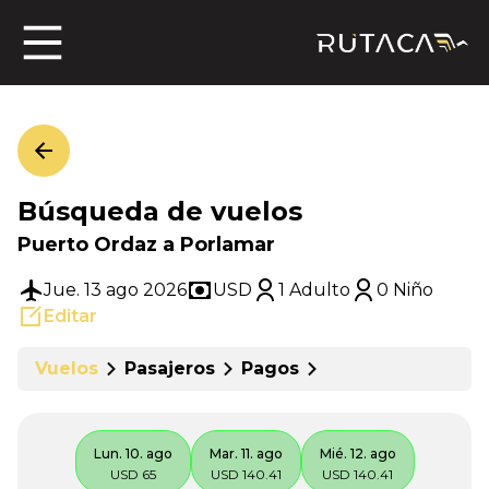
ros
Búsqueda de vuelos
jero
Puerto Ordaz a Porlamar
Jue. 13 ago 2026
USD
1 Adulto
0 Niño
Editar
n
Vuelos
Pasajeros
Pagos
Lun. 10. ago
Mar. 11. ago
Mié. 12. ago
USD 65
USD 140.41
USD 140.41