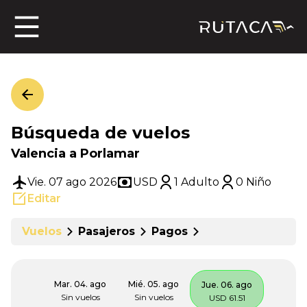
ros
Búsqueda de vuelos
jero
Valencia a Porlamar
Vie. 07 ago 2026
USD
1 Adulto
0 Niño
Editar
n
Vuelos
Pasajeros
Pagos
Mar. 04. ago
Mié. 05. ago
Jue. 06. ago
Sin vuelos
Sin vuelos
USD 61.51