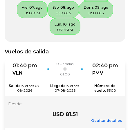
Vie. 07. ago
Sáb. 08. ago
Dom. 09. ago
USD 81.51
USD 66.5
USD 66.5
Lun. 10. ago
USD 81.51
Vuelos de salida
0
Paradas
01:40 pm
02:40 pm
VLN
PMV
01:00
Salida
:
viernes 07-
Llegada
:
viernes 
Número de 
08-2026
07-08-2026
vuelo
:
3300
Desde
:
USD 81.51
Ocultar detalles